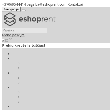
+37069544414
pagalba@eshoprent.com
Kontaktai
Navigacija
Mano paskyra
00
€0
0
Prekių krepšelis tuščias!