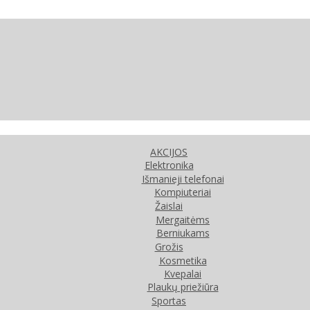
AKCIJOS
Elektronika
Išmanieji telefonai
Kompiuteriai
Žaislai
Mergaitėms
Berniukams
Grožis
Kosmetika
Kvepalai
Plaukų priežiūra
Sportas