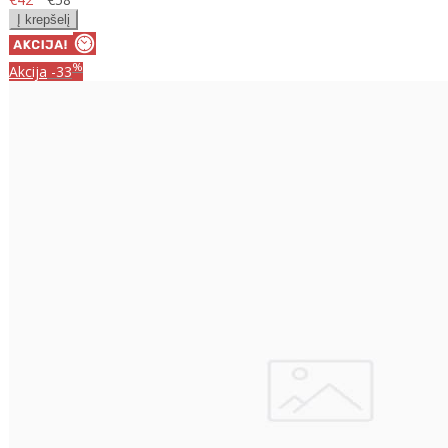
%
Akcija
-33