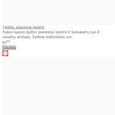
TRIBAL skanėstai šunims
Puikus kąsnio dydžio skanėstas šunims ir šuniukams nuo 8
savaičių amžiaus. Švelniai išdžiovintas ore..
99
€5
Daugiau