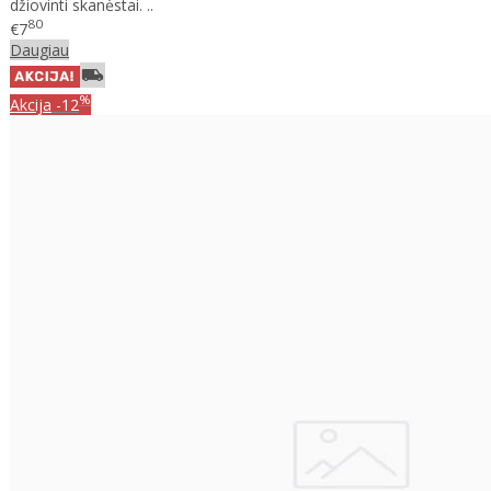
džiovinti skanėstai. ..
80
€7
Daugiau
%
Akcija
-12