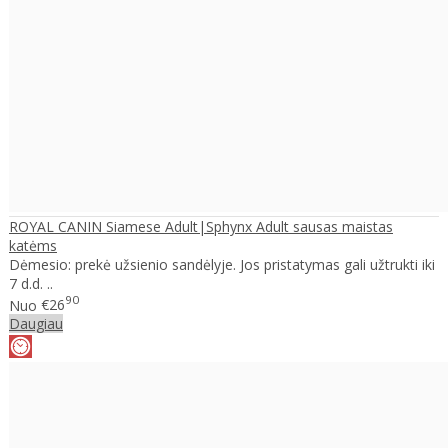
ROYAL CANIN Siamese Adult|Sphynx Adult sausas maistas
katėms
Dėmesio: prekė užsienio sandėlyje. Jos pristatymas gali užtrukti iki
7 d.d. ..
90
Nuo
€26
Daugiau