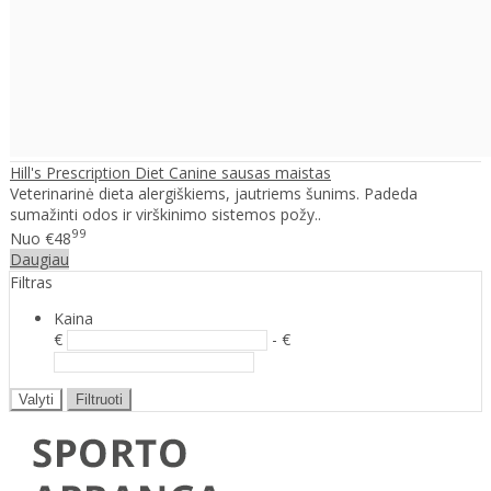
Hill's Prescription Diet Canine sausas maistas
Veterinarinė dieta alergiškiems, jautriems šunims. Padeda
sumažinti odos ir virškinimo sistemos požy..
99
Nuo
€48
Daugiau
Filtras
Kaina
€
- €
Valyti
Filtruoti