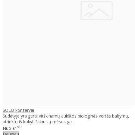
SOLO konservai
Sudėtyje yra gerai virškinamų aukštos biologinės vertės baltymų,
atrinktų iš kokybiškiausių mėsos ga..
90
Nuo
€1
Daugiau