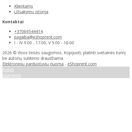
Klientams
Užsakymų istorija
Kontaktai
+37069544414
pagalba@eshoprent.com
I - IV 9.00 - 17.00, V 9.00 - 16.00
2026 © Visos teisės saugomos. Kopijuoti, platinti svetainės turinį
be autorių sutikimo draudžiama.
Elektroninių parduotuvių nuoma
-
eShoprent.com
Rašyti
Skambinti