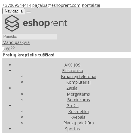
+37069544414
pagalba@eshoprent.com
Kontaktai
Navigacija
Mano paskyra
00
€0
0
Prekių krepšelis tuščias!
AKCIJOS
Elektronika
Išmanieji telefonai
Kompiuteriai
Žaislai
Mergaitėms
Berniukams
Grožis
Kosmetika
Kvepalai
Plaukų priežiūra
Sportas