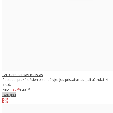
Brit Care sausas maistas
Pastaba: prekė užsienio sandėlyje. Jos pristatymas gali užtrukti iki
7 d.d. ..
90
90
Nuo
€42
€48
Daugiau