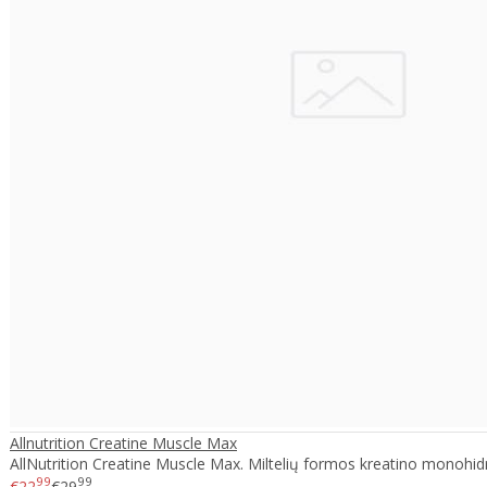
Allnutrition Creatine Muscle Max
AllNutrition Creatine Muscle Max. Miltelių formos kreatino monohidrata
99
99
€22
€29