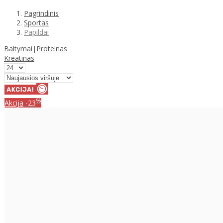
Pagrindinis
Sportas
Papildai
Baltymai|Proteinas
Kreatinas
%
Akcija
-23