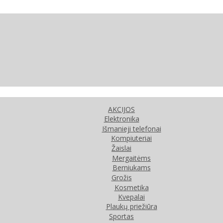
AKCIJOS
Elektronika
Išmanieji telefonai
Kompiuteriai
Žaislai
Mergaitėms
Berniukams
Grožis
Kosmetika
Kvepalai
Plaukų priežiūra
Sportas