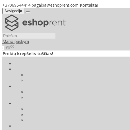
+37069544414
pagalba@eshoprent.com
Kontaktai
Navigacija
Mano paskyra
00
€0
0
Prekių krepšelis tuščias!