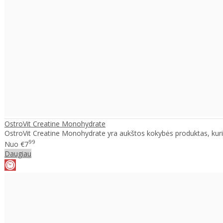
OstroVit Creatine Monohydrate
OstroVit Creatine Monohydrate yra aukštos kokybės produktas, kuri
99
Nuo
€7
Daugiau