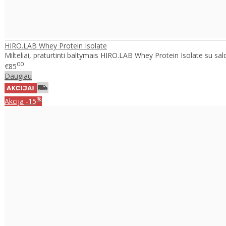
HIRO.LAB Whey Protein Isolate
Milteliai, praturtinti baltymais HIRO.LAB Whey Protein Isolate su saldikl
00
€85
Daugiau
%
Akcija
-15