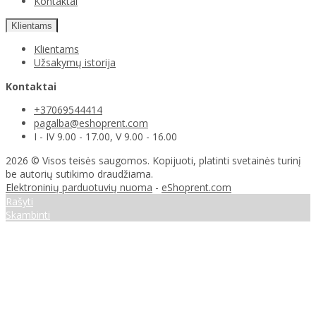
Kontaktai
Klientams
Klientams
Užsakymų istorija
Kontaktai
+37069544414
pagalba@eshoprent.com
I - IV 9.00 - 17.00, V 9.00 - 16.00
2026 © Visos teisės saugomos. Kopijuoti, platinti svetainės turinį
be autorių sutikimo draudžiama.
Elektroninių parduotuvių nuoma
-
eShoprent.com
Rašyti
Skambinti