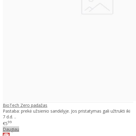
BioTech Zero padažas
Pastaba: prekė užsienio sandėlyje. Jos pristatymas gali užtrukti iki
7 d.d. ..
99
€5
Daugiau