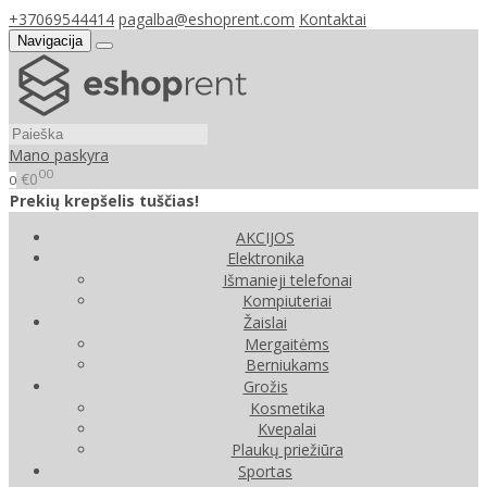
+37069544414
pagalba@eshoprent.com
Kontaktai
Navigacija
Mano paskyra
00
€0
0
Prekių krepšelis tuščias!
AKCIJOS
Elektronika
Išmanieji telefonai
Kompiuteriai
Žaislai
Mergaitėms
Berniukams
Grožis
Kosmetika
Kvepalai
Plaukų priežiūra
Sportas