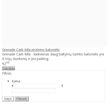
Grenade Carb Killa proteino batonėlis
Grenade Carb Killa - kiekvienas daug baltymų turintis batonėlis yra
iš trijų sluoksnių ir yra padeng..
99
€2
Daugiau
Filtras
Kaina
€
- €
Valyti
Filtruoti