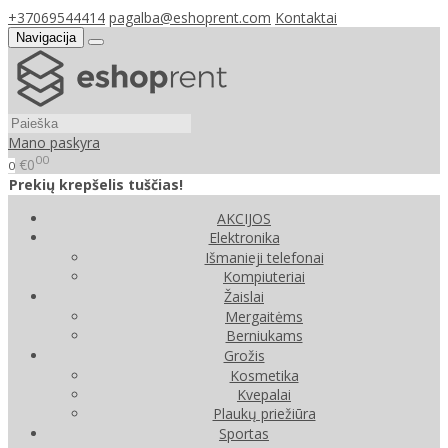
+37069544414
pagalba@eshoprent.com
Kontaktai
Navigacija
Mano paskyra
00
€0
0
Prekių krepšelis tuščias!
AKCIJOS
Elektronika
Išmanieji telefonai
Kompiuteriai
Žaislai
Mergaitėms
Berniukams
Grožis
Kosmetika
Kvepalai
Plaukų priežiūra
Sportas