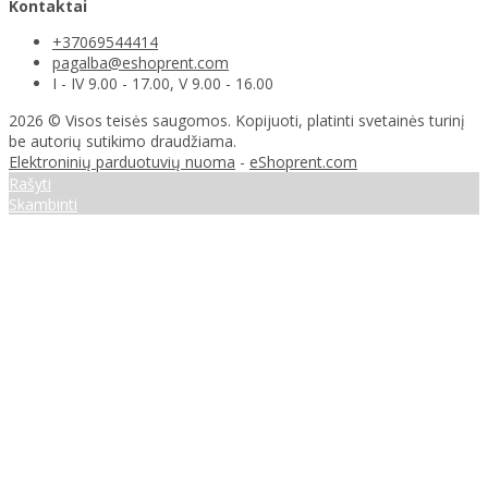
Kontaktai
+37069544414
pagalba@eshoprent.com
I - IV 9.00 - 17.00, V 9.00 - 16.00
2026 © Visos teisės saugomos. Kopijuoti, platinti svetainės turinį
be autorių sutikimo draudžiama.
Elektroninių parduotuvių nuoma
-
eShoprent.com
Rašyti
Skambinti