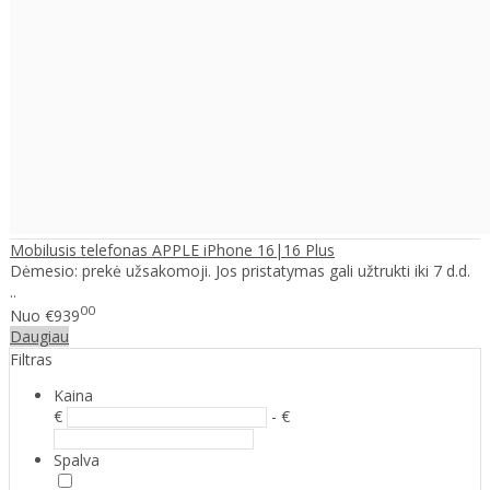
Mobilusis telefonas APPLE iPhone 16|16 Plus
Dėmesio: prekė užsakomoji. Jos pristatymas gali užtrukti iki 7 d.d.
..
00
Nuo
€939
Daugiau
Filtras
Kaina
€
- €
Spalva