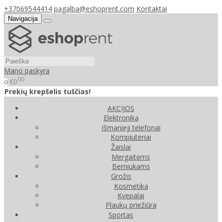
+37069544414
pagalba@eshoprent.com
Kontaktai
Navigacija
Mano paskyra
00
€0
0
Prekių krepšelis tuščias!
AKCIJOS
Elektronika
Išmanieji telefonai
Kompiuteriai
Žaislai
Mergaitėms
Berniukams
Grožis
Kosmetika
Kvepalai
Plaukų priežiūra
Sportas