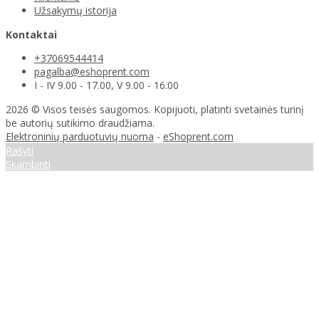
Užsakymų istorija
Kontaktai
+37069544414
pagalba@eshoprent.com
I - IV 9.00 - 17.00, V 9.00 - 16.00
2026 © Visos teisės saugomos. Kopijuoti, platinti svetainės turinį
be autorių sutikimo draudžiama.
Elektroninių parduotuvių nuoma
-
eShoprent.com
Rašyti
Skambinti