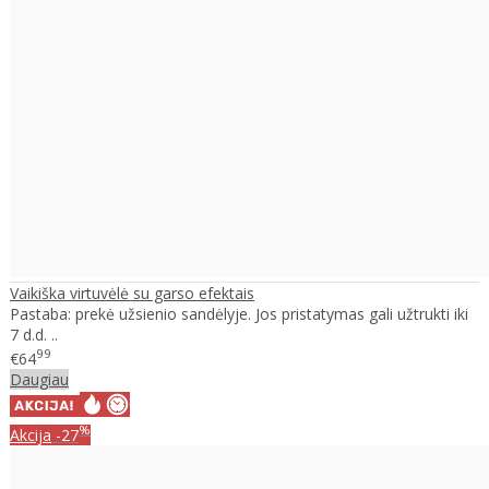
Vaikiška virtuvėlė su garso efektais
Pastaba: prekė užsienio sandėlyje. Jos pristatymas gali užtrukti iki
7 d.d. ..
99
€64
Daugiau
%
Akcija
-27