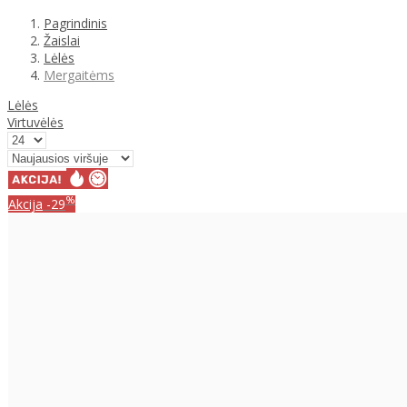
Pagrindinis
Žaislai
Lėlės
Mergaitėms
Lėlės
Virtuvėlės
%
Akcija
-29