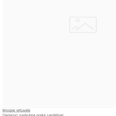
Woopie virtuvėlė
Dėmesio: paskutinė prekė sandėlyje! ..