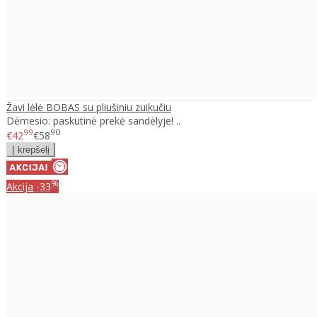
Žavi lėlė BOBAS su pliušiniu zuikučiu
Dėmesio: paskutinė prekė sandėlyje! ..
99
90
€42
€58
%
Akcija
-33