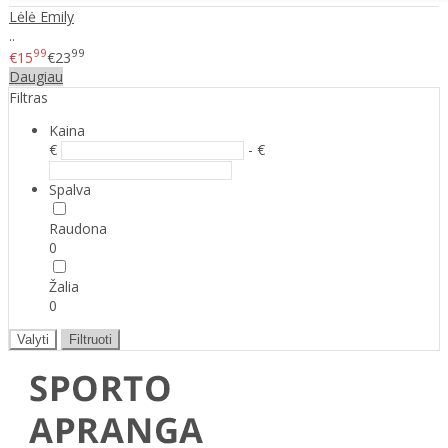
Lėlė Emily
..
99
99
€15
€23
Daugiau
Filtras
Kaina
€
- €
Spalva
Raudona
0
Žalia
0
Valyti
Filtruoti