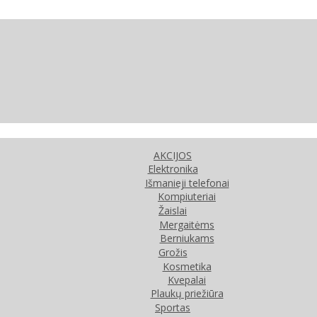
AKCIJOS
Elektronika
Išmanieji telefonai
Kompiuteriai
Žaislai
Mergaitėms
Berniukams
Grožis
Kosmetika
Kvepalai
Plaukų priežiūra
Sportas