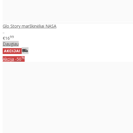
Glo Story marškinėliai NASA
..
99
€16
Daugiau
%
Akcija
-50