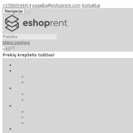
+37069544414
pagalba@eshoprent.com
Kontaktai
Navigacija
Mano paskyra
00
€0
0
Prekių krepšelis tuščias!