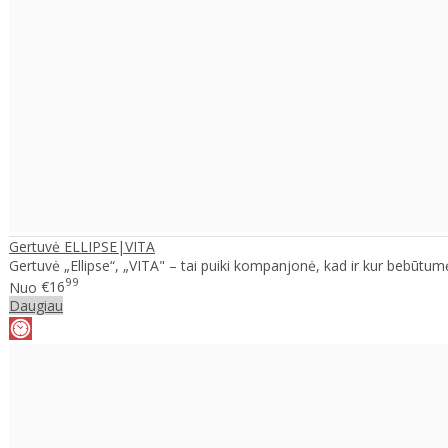
Gertuvė ELLIPSE|VITA
Gertuvė „Ellipse“, „VITA" – tai puiki kompanjonė, kad ir kur bebūtumė
99
Nuo
€16
Daugiau