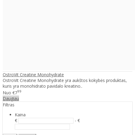
OstroVit Creatine Monohydrate
OstroVit Creatine Monohydrate yra aukštos kokybės produktas,
kuris yra monohidrato pavidalo kreatino..
99
Nuo
€7
Daugiau
Filtras
Kaina
€
- €