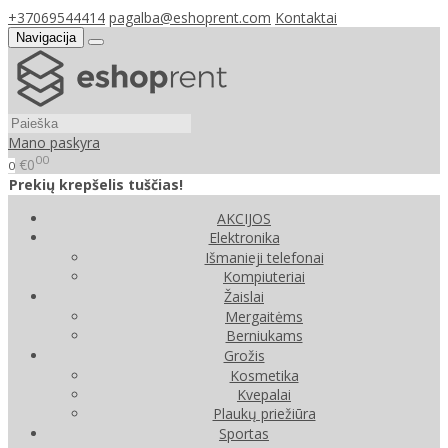
+37069544414
pagalba@eshoprent.com
Kontaktai
Navigacija
Mano paskyra
00
€0
0
Prekių krepšelis tuščias!
AKCIJOS
Elektronika
Išmanieji telefonai
Kompiuteriai
Žaislai
Mergaitėms
Berniukams
Grožis
Kosmetika
Kvepalai
Plaukų priežiūra
Sportas