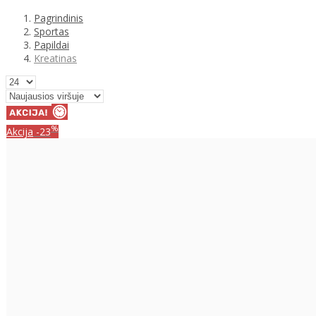
Pagrindinis
Sportas
Papildai
Kreatinas
%
Akcija
-23