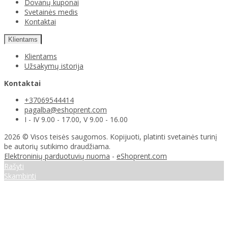
Dovanų kuponai
Svetainės medis
Kontaktai
Klientams
Klientams
Užsakymų istorija
Kontaktai
+37069544414
pagalba@eshoprent.com
I - IV 9.00 - 17.00, V 9.00 - 16.00
2026 © Visos teisės saugomos. Kopijuoti, platinti svetainės turinį
be autorių sutikimo draudžiama.
Elektroninių parduotuvių nuoma
-
eShoprent.com
Rašyti
Skambinti