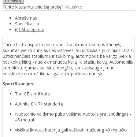
Turite klausimų apie šią prekę?
Klauskite
Aprašymas
Specifikacija
(0) Atsiliepimai
Tai ne tik transporto priemonė - tai tikras inžinerijos kūrinys,
sukurtas įveikti sunkiausias vietoves. Su didžiuliais guminiais ratais,
užtikrinančiais stabilumą ir sukibimą, automobilis be vargo įveikia
bet kokią kliūtį - nuo akmenuotų kelių iki stačių kalvų. Automobilis
komplektuojamas su tvirtu dangčiu, kuris apsaugo jį nuo
nusidėvėjimo ir užtikrina ilgalaikį ir patikimą nuotykį.
Specifikacijos
:
Turi CE sertifikatą
Atitinka EN 71 standartą
Nuotolinio valdymo pulto veikimo nuotolis yra įspūdingas -
45 metrai
visiškai įkrauta baterija gali važiuoti maždaug 40 minučių