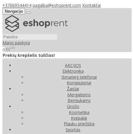
+37069544414
pagalba@eshoprent.com
Kontaktai
Navigacija
Mano paskyra
00
€0
0
Prekių krepšelis tuščias!
AKCIJOS
Elektronika
Išmanieji telefonai
Kompiuteriai
Žaislai
Mergaitėms
Berniukams
Grožis
Kosmetika
Kvepalai
Plaukų priežiūra
Sportas