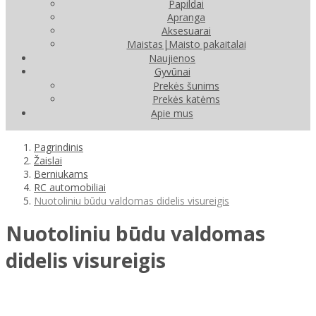
Papildai
Apranga
Aksesuarai
Maistas|Maisto pakaitalai
Naujienos
Gyvūnai
Prekės šunims
Prekės katėms
Apie mus
Pagrindinis
Žaislai
Berniukams
RC automobiliai
Nuotoliniu būdu valdomas didelis visureigis
Nuotoliniu būdu valdomas
didelis visureigis