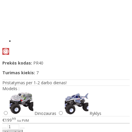
Prekės kodas:
PR40
Turimas kiekis:
7
Pristatymas per 1-2 darbo dienas!
Modelis :
Dinozauras
Ryklys
99
€199
su PVM