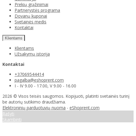
Prekių grąžinimai
Partnerystės programa
Dovanų kuponai
Svetainės medis
Kontaktai
Klientams
Klientams
Užsakymų istorija
Kontaktai
+37069544414
pagalba@eshoprent.com
I - IV 9.00 - 17.00, V 9.00 - 16.00
2026 © Visos teisės saugomos. Kopijuoti, platinti svetainės turinį
be autorių sutikimo draudžiama.
Elektroninių parduotuvių nuoma
-
eShoprent.com
Rašyti
Skambinti