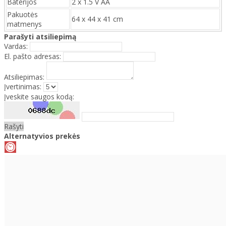
Baterijos
2 x 1.5 V AA
Pakuotės
64 x 44 x 41 cm
matmenys
Parašyti atsiliepimą
Vardas:
El. pašto adresas:
Atsiliepimas:
Įvertinimas:
Įveskite saugos kodą:
Rašyti
Alternatyvios prekės