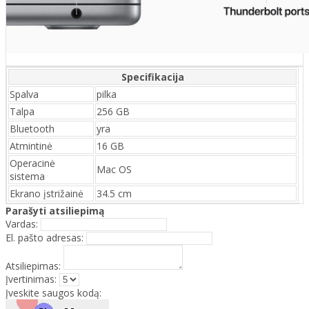
Specifikacija
Spalva
pilka
Talpa
256 GB
Bluetooth
yra
Atmintinė
16 GB
Operacinė
Mac OS
sistema
Ekrano įstrižainė
34.5 cm
Parašyti atsiliepimą
Vardas:
El. pašto adresas:
Atsiliepimas:
Įvertinimas:
Įveskite saugos kodą: