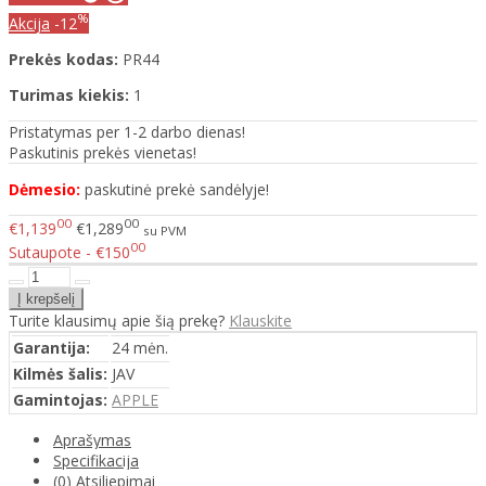
%
Akcija
-12
Prekės kodas:
PR44
Turimas kiekis:
1
Pristatymas per 1-2 darbo dienas!
Paskutinis prekės vienetas!
Dėmesio:
paskutinė prekė sandėlyje!
00
00
€1,139
€1,289
su PVM
00
Sutaupote - €150
Turite klausimų apie šią prekę?
Klauskite
Garantija:
24 mėn.
Kilmės šalis:
JAV
Gamintojas:
APPLE
Aprašymas
Specifikacija
(0) Atsiliepimai