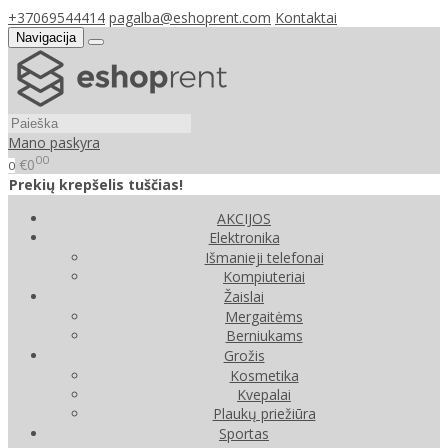
+37069544414
pagalba@eshoprent.com
Kontaktai
Navigacija
Mano paskyra
00
€0
0
Prekių krepšelis tuščias!
AKCIJOS
Elektronika
Išmanieji telefonai
Kompiuteriai
Žaislai
Mergaitėms
Berniukams
Grožis
Kosmetika
Kvepalai
Plaukų priežiūra
Sportas