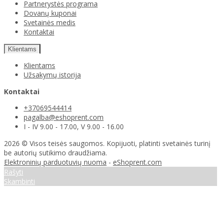
Partnerystės programa
Dovanų kuponai
Svetainės medis
Kontaktai
Klientams
Klientams
Užsakymų istorija
Kontaktai
+37069544414
pagalba@eshoprent.com
I - IV 9.00 - 17.00, V 9.00 - 16.00
2026 © Visos teisės saugomos. Kopijuoti, platinti svetainės turinį
be autorių sutikimo draudžiama.
Elektroninių parduotuvių nuoma
-
eShoprent.com
Rašyti
Skambinti