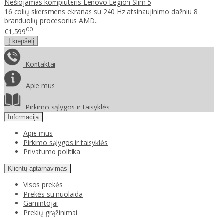
Nešiojamas kompiuteris Lenovo Legion Slim 5
16 colių skersmens ekranas su 240 Hz atsinaujinimo dažniu 8
branduolių procesorius AMD..
00
€1,599
Kontaktai
Apie mus
Pirkimo sąlygos ir taisyklės
Informacija
Apie mus
Pirkimo sąlygos ir taisyklės
Privatumo politika
Klientų aptarnavimas
Visos prekės
Prekės su nuolaida
Gamintojai
Prekių grąžinimai