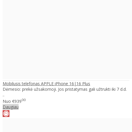
Mobilusis telefonas APPLE iPhone 16|16 Plus
Dėmesio: prekė užsakomoji. Jos pristatymas gali užtrukti iki 7 d.d.
..
00
Nuo
€939
Daugiau