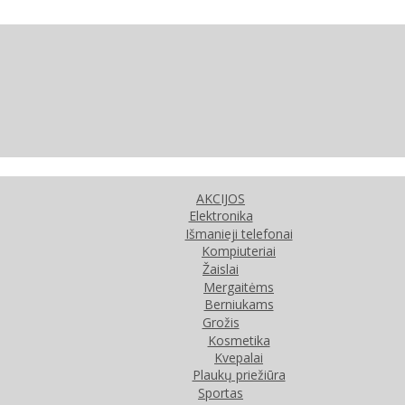
AKCIJOS
Elektronika
Išmanieji telefonai
Kompiuteriai
Žaislai
Mergaitėms
Berniukams
Grožis
Kosmetika
Kvepalai
Plaukų priežiūra
Sportas