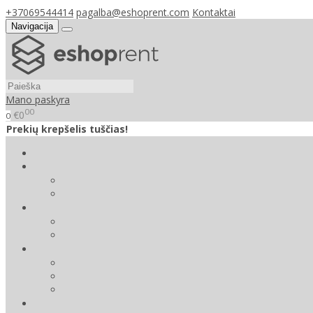
+37069544414
pagalba@eshoprent.com
Kontaktai
Navigacija
Mano paskyra
00
€0
0
Prekių krepšelis tuščias!