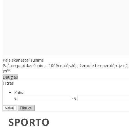
Pala skanėstai šunims
Pašaro papildas šunims. 100% natūralūs, žemoje temperatūroje džiovi
80
€7
Daugiau
Filtras
Kaina
€
- €
Valyti
Filtruoti