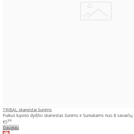
TRIBAL skanėstai šunims
Puikus kąsnio dydžio skanėstas šunims ir šuniukams nuo 8 savaičių a
99
€5
Daugiau