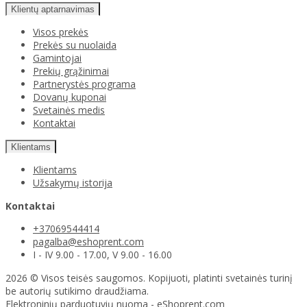
Klientų aptarnavimas
Visos prekės
Prekės su nuolaida
Gamintojai
Prekių grąžinimai
Partnerystės programa
Dovanų kuponai
Svetainės medis
Kontaktai
Klientams
Klientams
Užsakymų istorija
Kontaktai
+37069544414
pagalba@eshoprent.com
I - IV 9.00 - 17.00, V 9.00 - 16.00
2026 © Visos teisės saugomos. Kopijuoti, platinti svetainės turinį
be autorių sutikimo draudžiama.
Elektroninių parduotuvių nuoma
-
eShoprent.com