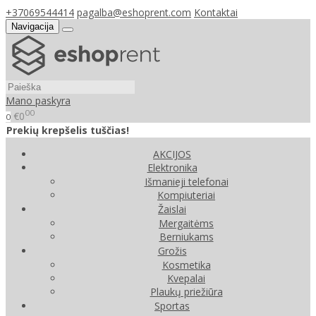
+37069544414
pagalba@eshoprent.com
Kontaktai
Navigacija
Mano paskyra
00
€0
0
Prekių krepšelis tuščias!
AKCIJOS
Elektronika
Išmanieji telefonai
Kompiuteriai
Žaislai
Mergaitėms
Berniukams
Grožis
Kosmetika
Kvepalai
Plaukų priežiūra
Sportas