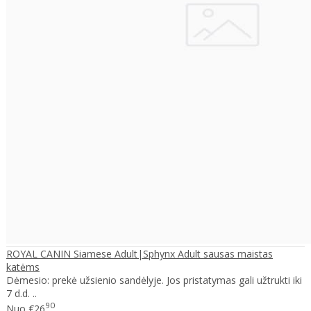
ROYAL CANIN Siamese Adult|Sphynx Adult sausas maistas
katėms
Dėmesio: prekė užsienio sandėlyje. Jos pristatymas gali užtrukti iki
7 d.d. ..
90
Nuo
€26