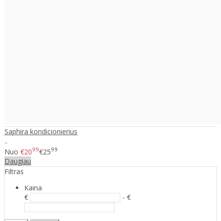
Saphira kondicionierius
..
99
99
Nuo
€20
€25
Daugiau
Filtras
Kaina
€
- €