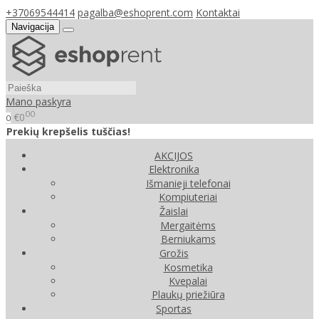
+37069544414
pagalba@eshoprent.com
Kontaktai
Navigacija
Mano paskyra
00
€0
0
Prekių krepšelis tuščias!
AKCIJOS
Elektronika
Išmanieji telefonai
Kompiuteriai
Žaislai
Mergaitėms
Berniukams
Grožis
Kosmetika
Kvepalai
Plaukų priežiūra
Sportas