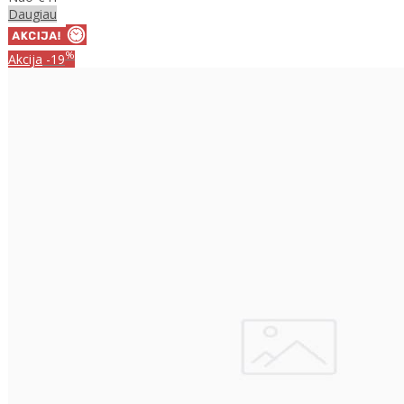
Daugiau
%
Akcija
-19