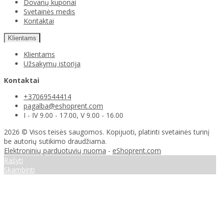
Dovanų kuponai
Svetainės medis
Kontaktai
Klientams
Klientams
Užsakymų istorija
Kontaktai
+37069544414
pagalba@eshoprent.com
I - IV 9.00 - 17.00, V 9.00 - 16.00
2026 © Visos teisės saugomos. Kopijuoti, platinti svetainės turinį
be autorių sutikimo draudžiama.
Elektroninių parduotuvių nuoma
-
eShoprent.com
Rašyti
Skambinti