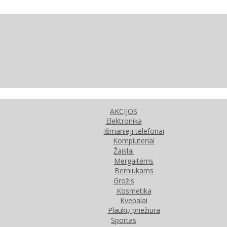
AKCIJOS
Elektronika
Išmanieji telefonai
Kompiuteriai
Žaislai
Mergaitėms
Berniukams
Grožis
Kosmetika
Kvepalai
Plaukų priežiūra
Sportas