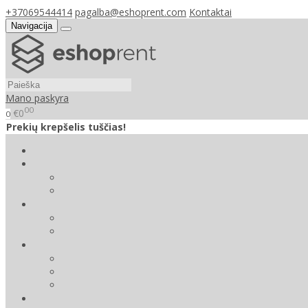
+37069544414
pagalba@eshoprent.com
Kontaktai
Navigacija
Mano paskyra
00
€0
0
Prekių krepšelis tuščias!