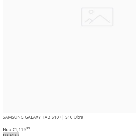
SAMSUNG GALAXY TAB S10+| S10 Ultra
..
99
Nuo
€1,119
Daugiau