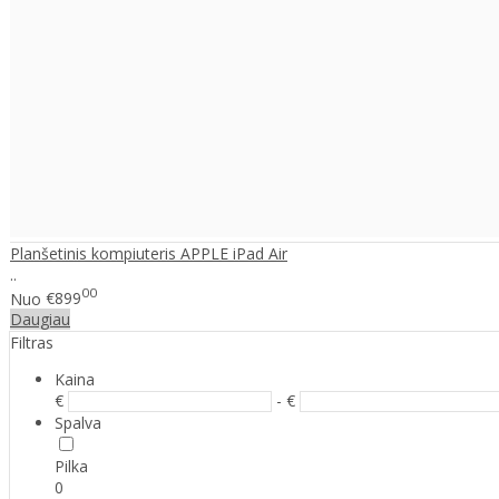
Planšetinis kompiuteris APPLE iPad Air
..
00
Nuo
€899
Daugiau
Filtras
Kaina
€
- €
Spalva
Pilka
0