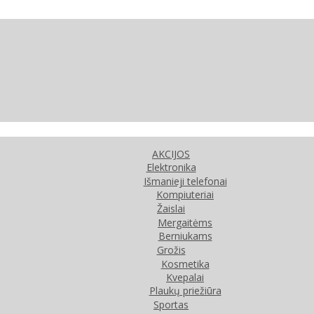
AKCIJOS
Elektronika
Išmanieji telefonai
Kompiuteriai
Žaislai
Mergaitėms
Berniukams
Grožis
Kosmetika
Kvepalai
Plaukų priežiūra
Sportas