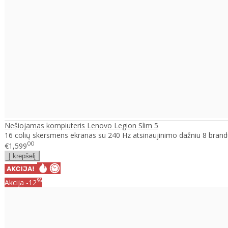
Nešiojamas kompiuteris Lenovo Legion Slim 5
16 colių skersmens ekranas su 240 Hz atsinaujinimo dažniu 8 brand
00
€1,599
%
Akcija
-12