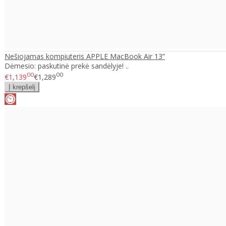
Nešiojamas kompiuteris APPLE MacBook Air 13”
Dėmesio: paskutinė prekė sandėlyje! ..
00
00
€1,139
€1,289