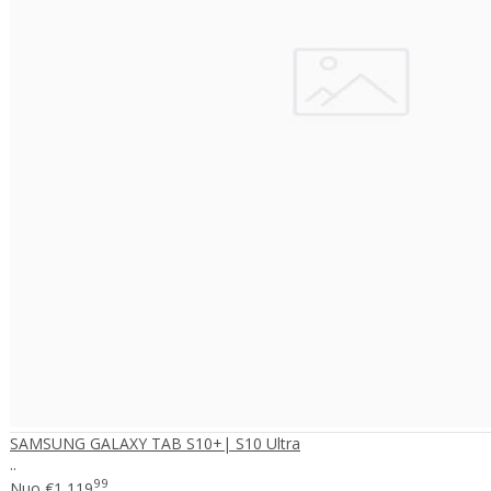
SAMSUNG GALAXY TAB S10+| S10 Ultra
..
99
Nuo
€1,119