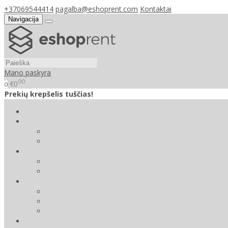
+37069544414
pagalba@eshoprent.com
Kontaktai
Navigacija
Mano paskyra
00
€0
0
Prekių krepšelis tuščias!