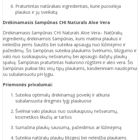
Praturtintas natūraliais ingredientais, kurie puoselėja
plaukus ir jų sveikatą
Drėkinamasis šampūnas CHI Naturals Aloe Vera
Drėkinamasis šampūnas CHI Naturals Aloe Vera– Natūralių
ingredientų drėkinamsis šampūnas, kuris maitina plaukus ir
neleidžia jiems šiauštis bei suteikia apsaugą nuo lūžinėjimo ir
pažeidimų. Šis šampūnas suteikia plaukams švelnumo, blizgumo ir
valo nuo susikaupusių nešvarumų bei apsaugo dažytų plaukų
spalvą. Šampūnas praturtintas hialurono rūgštimi ir aleo vera. Šis
šampūnas puikiai tiks visų tipų plaukams, kasdieniniam naudojimui
su subalansuotu pH lygiu.
Priemonės privalumai:
Suteikia optimalų drėkinamąjį poveikį ir atkuria
subalansuota drėgmės lygį plaukuose
Švelniai valo plaukus nuo susikaupusių nešvarumų,
kosmetikos likučių ar taršos
Sumažina plaukų sausumą, pažeidimus ar lūžinėjimą
Suteikia natūralų plaukų blizgesį bei neleidžia plaukams