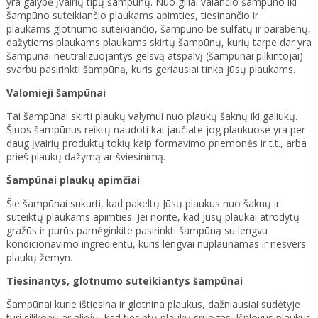
yra galybė įvairių tipų šampūnų. Nuo giliai valančio šampūno iki
šampūno suteikiančio plaukams apimties, tiesinančio ir
plaukams glotnumo suteikiančio, šampūno be sulfatų ir parabenų,
dažytiems plaukams plaukams skirtų šampūnų, kurių tarpe dar yra
šampūnai neutralizuojantys gelsvą atspalvį (šampūnai pilkintojai) –
svarbu pasirinkti šampūną, kuris geriausiai tinka jūsų plaukams.
Valomieji šampūnai
Tai šampūnai skirti plaukų valymui nuo plaukų šaknų iki galiukų.
Šiuos šampūnus reiktų naudoti kai jaučiate jog plaukuose yra per
daug įvairių produktų tokių kaip formavimo priemonės ir t.t., arba
prieš plaukų dažymą ar šviesinimą.
Šampūnai plaukų apimčiai
Šie šampūnai sukurti, kad pakeltų Jūsų plaukus nuo šaknų ir
suteiktų plaukams apimties. Jei norite, kad Jūsų plaukai atrodytų
gražūs ir purūs pamėginkite pasirinkti šampūną su lengvu
kondicionavimo ingredientu, kuris lengvai nuplaunamas ir nesvers
plaukų žemyn.
Tiesinantys, glotnumo suteikiantys šampūnai
Šampūnai kurie ištiesina ir glotnina plaukus, dažniausiai sudėtyje
turi silikonų ar aliejų, kad tiesintų plaukų sruogas. Išplovus plaukus