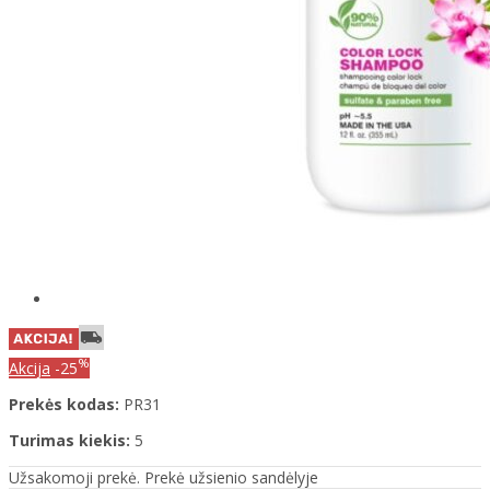
%
Akcija
-25
Prekės kodas:
PR31
Turimas kiekis:
5
Užsakomoji prekė. Prekė užsienio sandėlyje