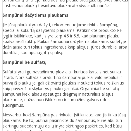
ir ištiesinus plaukų tiesintuvu plaukai atrodys stulbinančiai!
Šampūnai dažytiems plaukams
Jie Jūsų plaukai yra dažyti, rekomenduojame rinktis šampūną,
specialiai sukurtą dažytiems plaukams. Patikrinkite produkto PH
lygį ir įsitikinkite, kad jis yra tarp 4.5 ir 5.5, kad plaunant plaukų
spalva neišbluktų. Puikūs šampūnai dažytiems plaukams sudėtyje
dažniausia turi tokius ingredientus kaip aliejus, jūros dumbliai arba
dumbliai, kad apsaugotų spalvą.
Šampūnai be sulfatų
Sulfatai yra ilgų pavadinimų plovikliai, kuriuos kartais net sunku
ištarti. Nors sulfatais praturtinti šampūnai puikiai valo riebalus ir
purvą iš plaukų jei gali džiovinti plaukus ir sukelti tokius reiškinius
kaip pavyzdžiui skylantys plaukų galiukai. Organiniai be sulfatų
šampūnai kiek labiau apsaugos drėgmę ir natūralius aliejus
plaukuose, dažus nuo išblukimo ir sumažins galvos odos
sudirgimus.
Nesvarbu, kokį šampūną pasirinkote, įsitikinkite, kad jis tinka Jūsų
plaukams. Be to, būtinai pasirinkite du šampūnus, kurie abu turi
skirtingų sudedamųjų dalių ir yra skirtingos paskirties, kad būtų