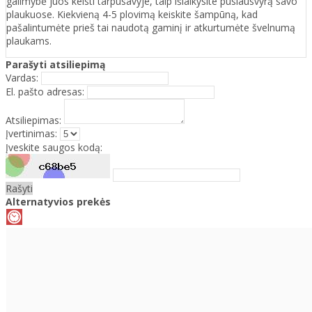
galimybė juos keisti tarpusavyje, taip išlaikysite pusiausvyrą savo
plaukuose. Kiekvieną 4-5 plovimą keiskite šampūną, kad
pašalintumėte prieš tai naudotą gaminį ir atkurtumėte švelnumą
plaukams.
Parašyti atsiliepimą
Vardas:
El. pašto adresas:
Atsiliepimas:
Įvertinimas:
Įveskite saugos kodą:
Rašyti
Alternatyvios prekės