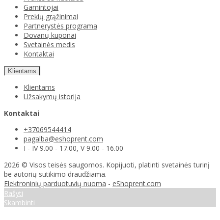
Gamintojai
Prekių grąžinimai
Partnerystės programa
Dovanų kuponai
Svetainės medis
Kontaktai
Klientams
Klientams
Užsakymų istorija
Kontaktai
+37069544414
pagalba@eshoprent.com
I - IV 9.00 - 17.00, V 9.00 - 16.00
2026 © Visos teisės saugomos. Kopijuoti, platinti svetainės turinį
be autorių sutikimo draudžiama.
Elektroninių parduotuvių nuoma
-
eShoprent.com
Rašyti
Skambinti