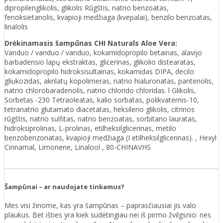
dipropilenglikolis, glikolis Rūgštis, natrio benzoatas,
fenoksietanolis, kvapioji medžiaga (kvepalai), benzilo benzoatas,
linalolis
Drėkinamasis šampūnas CHI Naturals Aloe Vera:
Vanduo / vanduo / vanduo, kokamidopropilo betainas, alavijo
barbadensio lapų ekstraktas, glicerinas, glikolio distearatas,
kokamidopropilo hidroksisultainas, kokamidas DIPA, decilo
gliukozidas, akrilatų kopolimeras, natrio hialuronatas, pantenolis,
natrio chlorobaradenolis, natrio chlorido chloridas. l Glikolis,
Sorbetas -230 Tetraoleatas, kalio sorbatas, polikvaternis-10,
tetranatrio glutamato diacetatas, heksileno glikolis, citrinos
rūgštis, natrio sulfitas, natrio benzoatas, sorbitano lauratas,
hidroksiprolinas, L-prolinas, etilheksilglicerinas, metilo
benzobenzonatas, kvapioji medžiaga (I etilheksilglicerinas). , Hexyl
Cinnamal, Limonene, Linalool , 80-CHINAVHS
Šampūnai – ar naudojate tinkamus?
Mes visi žinome, kas yra šampūnas – paprasčiausiai jis valo
plaukus. Bet išties yra kiek sudėtingiau nei iš pirmo žvilgsnio: nes