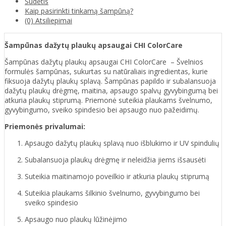
Sudėtis
Kaip pasirinkti tinkamą šampūną?
(0) Atsiliepimai
Šampūnas dažytų plaukų apsaugai CHI ColorCare
Šampūnas dažytų plaukų apsaugai CHI ColorCare – Švelnios
formulės šampūnas, sukurtas su natūraliais ingredientas, kurie
fiksuoja dažytų plaukų splavą. Šampūnas papildo ir subalansuoja
dažytų plaukų drėgmę, maitina, apsaugo spalvų gyvybingumą bei
atkuria plaukų stiprumą. Priemonė suteikia plaukams švelnumo,
gyvybingumo, sveiko spindesio bei apsaugo nuo pažeidimų.
Priemonės privalumai:
Apsaugo dažytų plaukų splavą nuo išblukimo ir UV spindulių
Subalansuoja plaukų drėgmę ir neleidžia jiems išsausėti
Suteikia maitinamojo poveilkio ir atkuria plaukų stiprumą
Suteikia plaukams šilkinio švelnumo, gyvybingumo bei
sveiko spindesio
Apsaugo nuo plaukų lūžinėjimo