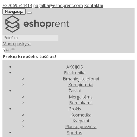
+37069544414
pagalba@eshoprent.com
Kontaktai
Navigacija
Mano paskyra
00
€0
0
Prekių krepšelis tuščias!
AKCIJOS
Elektronika
Išmanieji telefonai
Kompiuteriai
Žaislai
Mergaitėms
Berniukams
Grožis
Kosmetika
Kvepalai
Plaukų priežiūra
Sportas