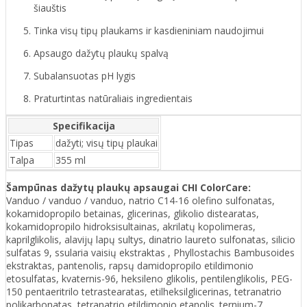
šiauštis
Tinka visų tipų plaukams ir kasdieniniam naudojimui
Apsaugo dažytų plaukų spalvą
Subalansuotas pH lygis
Praturtintas natūraliais ingredientais
Specifikacija
Tipas
dažyti; visų tipų plaukai
Talpa
355 ml
Šampūnas dažytų plaukų apsaugai CHI ColorCare:
Vanduo / vanduo / vanduo, natrio C14-16 olefino sulfonatas,
kokamidopropilo betainas, glicerinas, glikolio distearatas,
kokamidopropilo hidroksisultainas, akrilatų kopolimeras,
kaprilglikolis, alavijų lapų sultys, dinatrio laureto sulfonatas, silicio
sulfatas 9, ssularia vaisių ekstraktas , Phyllostachis Bambusoides
ekstraktas, pantenolis, rapsų damidopropilo etildimonio
etosulfatas, kvaternis-96, heksileno glikolis, pentilenglikolis, PEG-
150 pentaeritrilo tetrastearatas, etilheksilglicerinas, tetranatrio
polikarbonatas, tetranatrio etildimonio etanolis. ternium-7,