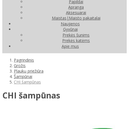
Papildai
Apranga
Aksesuarai
Maistas|Maisto pakaitalai
Naujienos
Gyvūnai
Prekės šunims
Prekės katėms
Apie mus
Pagrindinis
Grožis
Plaukų priežiūra
Šampūnai
CHI šampūnas
CHI šampūnas