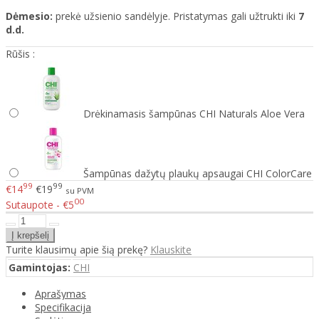
Dėmesio:
prekė užsienio sandėlyje. Pristatymas gali užtrukti iki
7
d.d.
Rūšis :
Drėkinamasis šampūnas CHI Naturals Aloe Vera
Šampūnas dažytų plaukų apsaugai CHI ColorCare
99
99
€14
€19
su PVM
00
Sutaupote - €5
Turite klausimų apie šią prekę?
Klauskite
Gamintojas:
CHI
Aprašymas
Specifikacija