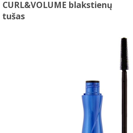
CURL&VOLUME blakstienų
tušas