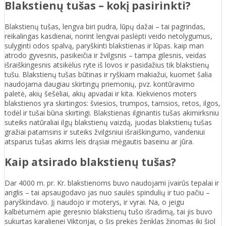
Blakstienų tušas – kokį pasirinkti?
Blakstienų tušas, lengva biri pudra, lūpų dažai – tai pagrindas,
reikalingas kasdienai, norint lengvai paslėpti veido netolygumus,
sulyginti odos spalvą, paryškinti blakstienas ir lūpas. kaip man
atrodo gyvesnis, pasikeičia ir žvilgsnis – tampa gilesnis, veidas
išraiškingesnis atsikėlus ryte iš lovos ir pasidažius tik blakstienų
tušu. Blakstienų tušas būtinas ir ryškiam makiažui, kuomet šalia
naudojama daugiau skirtingų priemonių, pvz. kontūravimo
paletė, akių šešėliai, akių apvadai ir kita. Kiekvienos moters
blakstienos yra skirtingos: šviesios, trumpos, tamsios, retos, ilgos,
todėl ir tušai būna skirtingi. Blakstienas ilginantis tušas akimirksniu
suteiks natūraliai ilgų blakstienų vaizdą, juodas blakstienų tušas
gražiai patamsins ir suteiks žvilgsniui išraiškingumo, vandeniui
atsparus tušas akims leis drąsiai mėgautis baseinu ar jūra.
Kaip atsirado blakstienų tušas?
Dar 4000 m. pr. Kr. blakstienoms buvo naudojami įvairūs tepalai ir
anglis – tai apsaugodavo jas nuo saulės spindulių ir tuo pačiu –
paryškindavo. Jį naudojo ir moterys, ir vyrai. Na, o jeigu
kalbėtumėm apie geresnio blakstienų tušo išradimą, tai jis buvo
sukurtas karalienei Viktorijai, o šis prekės ženklas žinomas iki šiol