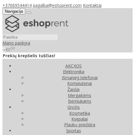
+37069544414
pagalba@eshoprent.com
Kontaktai
Navigacija
Mano paskyra
00
€0
0
Prekių krepšelis tuščias!
AKCIJOS
Elektronika
Išmanieji telefonai
Kompiuteriai
Žaislai
Mergaitėms
Berniukams
Grožis
Kosmetika
Kvepalai
Plaukų priežiūra
Sportas