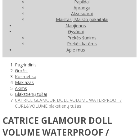
Papildai
Apranga
Aksesuarai
Maistas|Maisto pakaitalai
Naujienos
Gyvūnai
Prekės šunims
Prekės katėms
Apie mus
Pagrindinis
Grožis
Kosmetika
Makiažas
Akims
Blakstienų tušai
CATRICE GLAMOUR DOLL VOLUME WATERPROOF /
CURL&VOLUME blakstienų tušas
CATRICE GLAMOUR DOLL
VOLUME WATERPROOF /