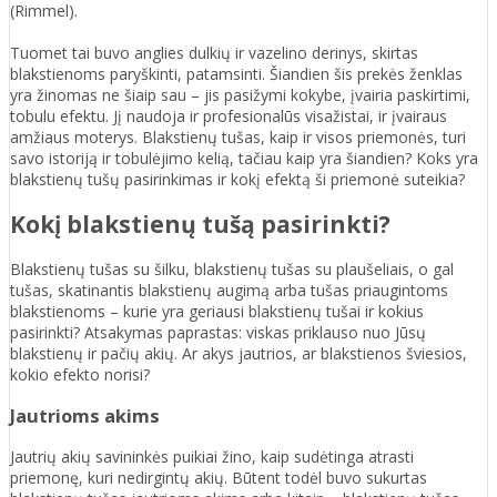
(Rimmel).
Tuomet tai buvo anglies dulkių ir vazelino derinys, skirtas
blakstienoms paryškinti, patamsinti. Šiandien šis prekės ženklas
yra žinomas ne šiaip sau – jis pasižymi kokybe, įvairia paskirtimi,
tobulu efektu. Jį naudoja ir profesionalūs visažistai, ir įvairaus
amžiaus moterys. Blakstienų tušas, kaip ir visos priemonės, turi
savo istoriją ir tobulėjimo kelią, tačiau kaip yra šiandien? Koks yra
blakstienų tušų pasirinkimas ir kokį efektą ši priemonė suteikia?
Kokį blakstienų tušą pasirinkti?
Blakstienų tušas su šilku, blakstienų tušas su plaušeliais, o gal
tušas, skatinantis blakstienų augimą arba tušas priaugintoms
blakstienoms – kurie yra geriausi blakstienų tušai ir kokius
pasirinkti? Atsakymas paprastas: viskas priklauso nuo Jūsų
blakstienų ir pačių akių. Ar akys jautrios, ar blakstienos šviesios,
kokio efekto norisi?
Jautrioms akims
Jautrių akių savininkės puikiai žino, kaip sudėtinga atrasti
priemonę, kuri nedirgintų akių. Būtent todėl buvo sukurtas