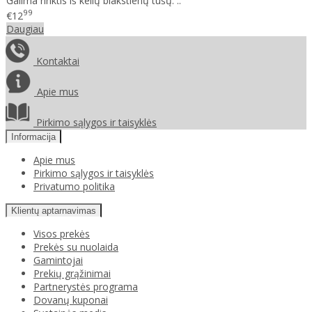
Galima rinktis iš kelių blakstienų tušų. ..
99
€12
Daugiau
Kontaktai
Apie mus
Pirkimo sąlygos ir taisyklės
Informacija
Apie mus
Pirkimo sąlygos ir taisyklės
Privatumo politika
Klientų aptarnavimas
Visos prekės
Prekės su nuolaida
Gamintojai
Prekių grąžinimai
Partnerystės programa
Dovanų kuponai