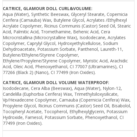
CATRICE, GLAMOUR DOLL CURL&VOLUME:
Aqua (Water), Synthetic Beeswax, Glyceryl Stearate, Copernicia
Cerifera (Carnauba) Wax, Butylene Glycol, Acrylates /Ethylhexyl
Acrylate Copolymer, Ricinus Communis (Castor) Seed Oil, Stearic
Acid, Palmitic Acid, Tromethamine, Behenic Acid, Cera
Microcristallina (Microcrystalline Wax), Isododecane, Acrylates
Copolymer, Caprylyl Glycol, Hydroxyethylcellulose, Sodium
Dehydroacetate, Potassium Sorbate, Panthenol, Laureth-11,
Butylene/Ethylene/Styrene Copolymer,
Ethylene/Propylene/Styrene Copolymer, Myristic Acid, Arachidic
Acid, Oleic Acid, Phenoxyethanol, CI 77007 (Ultramarines), CI
77266 (Black 2) (Nano), CI 77499 (Iron Oxides).
CATRICE, GLAMOUR DOLL VOLUME WATERPROOF:
Isododecane, Cera Alba (Beeswax), Aqua (Water), Nylon-12,
Candelilla (Euphorbia Cerifera) Wax, Trimethylsiloxysilicate,
Vp/Hexadecene Copolymer, Carnauba (Copernicia Cerifera) Wax,
Propylene Glycol, Ricinus Communis (Castor) Seed Oil, Bisabolol,
Tocopheryl Acetate, Tocopherol, Ethylhexylglycerin, Potassium
Hydroxide, Farnesol, Potassium Sorbate, Phenoxyethanol, CI
77499 (Iron Oxides).