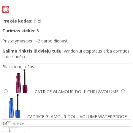
Prekės kodas:
PR5
Turimas kiekis:
5
Pristatymas per 1-2 darbo dienas!
Galima rinktis iš dviejų tušų:
vandeniui atsparaus arba apimties
suteikiančio.
Blakstienų tušas :
CATRICE GLAMOUR DOLL CURL&VOLUME
CATRICE GLAMOUR DOLL VOLUME WATERPROOF
99
€4
su PVM