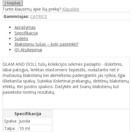
Turite klausimų apie šią prekę?
Klauskite
Gamintojas:
CATRICE
Aprašymas
Specifikacija
Sudėtis
Blakstienų tušas – kokį pasirinkti?
(0) Atsiliepimai
GLAM AND DOLL tušų kolekcijos sėkmės paslaptis - išskirtinis,
labai patogus, lenktas elastomero šepetėlis, nudažantis net ir
mažiausią blakstieną bei akimirksniu padengiantis jas ryškia, ilgai
išliekančia spalvą. Suteikia išskirtinai prabangių, dirbtinių blakstienų
efektą. Itin juodos spalvos. Dažykite ant švarių blakstienų kol
pasieksite norimą rezultatą.
Specifikacija
Spalva
Juoda
Talpa
10 ml