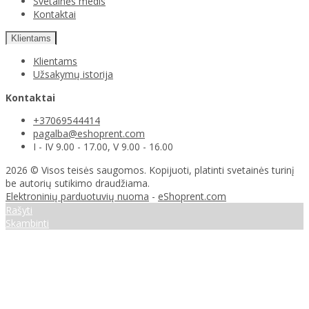
Svetainės medis
Kontaktai
Klientams
Klientams
Užsakymų istorija
Kontaktai
+37069544414
pagalba@eshoprent.com
I - IV 9.00 - 17.00, V 9.00 - 16.00
2026 © Visos teisės saugomos. Kopijuoti, platinti svetainės turinį
be autorių sutikimo draudžiama.
Elektroninių parduotuvių nuoma
-
eShoprent.com
Rašyti
Skambinti