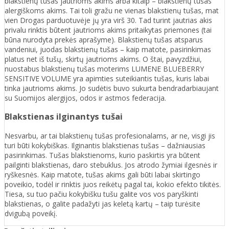
blakstienų tušas jautrioms akims arba kitaip – blakstienų tušas
alergiškoms akims. Tai toli gražu ne vienas blakstienų tušas, mat
vien Drogas parduotuvėje jų yra virš 30. Tad turint jautrias akis
privalu rinktis būtent jautrioms akims pritaikytas priemones (tai
būna nurodyta prekės aprašyme). Blakstienų tušas atsparus
vandeniui, juodas blakstienų tušas – kaip matote, pasirinkimas
platus net iš tušų, skirtų jautrioms akims. O štai, pavyzdžiui,
nuostabus blakstienų tušas moterims LUMENE BLUEBERRY
SENSITIVE VOLUME yra apimties suteikiantis tušas, kuris labai
tinka jautrioms akims. Jo sudėtis buvo sukurta bendradarbiaujant
su Suomijos alergijos, odos ir astmos federacija.
Blakstienas ilginantys tušai
Nesvarbu, ar tai blakstienų tušas profesionalams, ar ne, visgi jis
turi būti kokybiškas. Ilginantis blakstienas tušas – dažniausias
pasirinkimas. Tušas blakstienoms, kurio paskirtis yra būtent
pailginti blakstienas, daro stebuklus. Jos atrodo žymiai ilgesnės ir
ryškesnės. Kaip matote, tušas akims gali būti labai skirtingo
poveikio, todėl ir rinktis juos reikėtų pagal tai, kokio efekto tikitės.
Tiesa, su tuo pačiu kokybišku tušu galite vos vos paryškinti
blakstienas, o galite padažyti jas keletą kartų – taip turėsite
dvigubą poveikį.