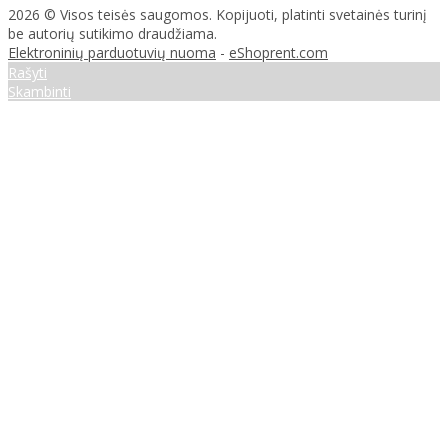
2026 © Visos teisės saugomos. Kopijuoti, platinti svetainės turinį
be autorių sutikimo draudžiama.
Elektroninių parduotuvių nuoma
-
eShoprent.com
Rašyti
Skambinti