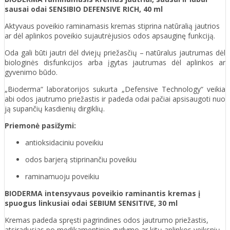
sausai odai SENSIBIO DEFENSIVE RICH, 40 ml
Aktyvaus poveikio raminamasis kremas stiprina natūralią jautrios
ar dėl aplinkos poveikio sujautrėjusios odos apsauginę funkciją.
Oda gali būti jautri dėl dviejų priežasčių – natūralus jautrumas dėl
biologinės disfunkcijos arba įgytas jautrumas dėl aplinkos ar
gyvenimo būdo.
„Bioderma“ laboratorijos sukurta „Defensive Technology“ veikia
abi odos jautrumo priežastis ir padeda odai pačiai apsisaugoti nuo
ją supančių kasdienių dirgiklių.
Priemonė pasižymi:
antioksidaciniu poveikiu
odos barjerą stiprinančiu poveikiu
raminamuoju poveikiu
BIODERMA intensyvaus poveikio raminantis kremas į
spuogus linkusiai odai SEBIUM SENSITIVE, 30 ml
Kremas padeda spręsti pagrindines odos jautrumo priežastis,
atsiradusias po medikamentinio gydymo ar kitų aplinkos veiksnių.