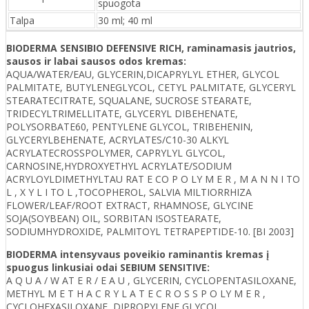
spuogota
Talpa
30 ml; 40 ml
BIODERMA SENSIBIO DEFENSIVE RICH, raminamasis jautrios,
sausos ir labai sausos odos kremas:
AQUA/WATER/EAU, GLYCERIN,DICAPRYLYL ETHER, GLYCOL
PALMITATE, BUTYLENEGLYCOL, CETYL PALMITATE, GLYCERYL
STEARATECITRATE, SQUALANE, SUCROSE STEARATE,
TRIDECYLTRIMELLITATE, GLYCERYL DIBEHENATE,
POLYSORBATE60, PENTYLENE GLYCOL, TRIBEHENIN,
GLYCERYLBEHENATE, ACRYLATES/C10-30 ALKYL
ACRYLATECROSSPOLYMER, CAPRYLYL GLYCOL,
CARNOSINE,HYDROXYETHYL ACRYLATE/SODIUM
ACRYLOYLDIMETHYLTAU RAT E CO P O LY M E R , M A N N I TO
L , X Y L I TO L ,TOCOPHEROL, SALVIA MILTIORRHIZA
FLOWER/LEAF/ROOT EXTRACT, RHAMNOSE, GLYCINE
SOJA(SOYBEAN) OIL, SORBITAN ISOSTEARATE,
SODIUMHYDROXIDE, PALMITOYL TETRAPEPTIDE-10. [BI 2003]
BIODERMA intensyvaus poveikio raminantis kremas į
spuogus linkusiai odai SEBIUM SENSITIVE:
A Q U A / W AT E R / E A U , GLYCERIN, CYCLOPENTASILOXANE,
METHYL M E T H A C R Y L A T E C R O S S P O LY M E R ,
CYCLOHEXASILOXANE, DIPROPYLENE GLYCOL,