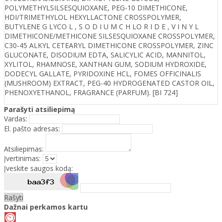
POLYMETHYLSILSESQUIOXANE, PEG-10 DIMETHICONE,
HDI/TRIMETHYLOL HEXYLLACTONE CROSSPOLYMER,
BUTYLENE G LYCO L , S O D I U M C H LO R I D E , V I N Y L
DIMETHICONE/METHICONE SILSESQUIOXANE CROSSPOLYMER,
C30-45 ALKYL CETEARYL DIMETHICONE CROSSPOLYMER, ZINC
GLUCONATE, DISODIUM EDTA, SALICYLIC ACID, MANNITOL,
XYLITOL, RHAMNOSE, XANTHAN GUM, SODIUM HYDROXIDE,
DODECYL GALLATE, PYRIDOXINE HCL, FOMES OFFICINALIS
(MUSHROOM) EXTRACT, PEG-40 HYDROGENATED CASTOR OIL,
PHENOXYETHANOL, FRAGRANCE (PARFUM). [BI 724]
Parašyti atsiliepimą
Vardas:
El. pašto adresas:
Atsiliepimas:
Įvertinimas:
Įveskite saugos kodą:
Rašyti
Dažnai perkamos kartu