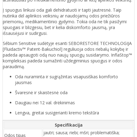
Į spuogus linkusi oda gali dehidratuoti ir tapti jautresnė. Taip
nutinka dėl aplinkos veiksnių ar naudojamų odos priežiūros
priemonių, medikamentinio gydymo. Tokia oda ne tik pasižymi
spuogais ir blizgesiu, bet ir kelia diskomforto jausmą, yra
išsausėjusi ir sudirgusi.
Sébium Sensitive sudėtyje esanti SEBORESTORE TECHNOLOGIJA
[Fluidactiv™ Patent-Bakuchiol] reguliuoja odos riebalų kokybę ir
padeda apsaugoti odą nuo naujų spuogų susidarymo. InflaStop™
kompleksas padeda sumažinti uždegiminius spuogus ir odos
paraudimą.
Oda nuraminta ir sugrąžintas visapusiškas komforto
jausmas
Švaresnė ir skaistesnė oda
Daugiau nei 12 val. drėkinimas
Lengva, greitai susigerianti kremo tekstūra
Specifikacija
jautri; sausa; riebi; mšri; problematiška;
Odos tipas