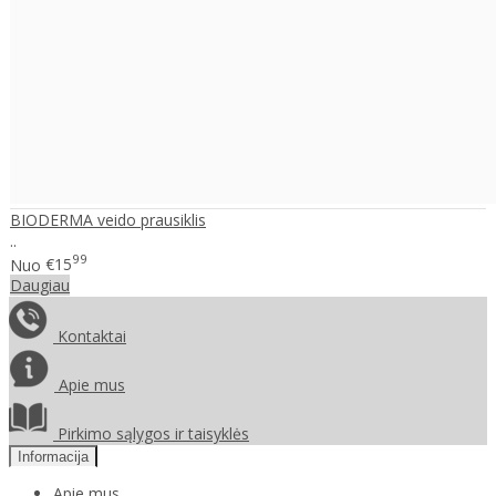
BIODERMA veido prausiklis
..
99
Nuo
€15
Daugiau
Kontaktai
Apie mus
Pirkimo sąlygos ir taisyklės
Informacija
Apie mus