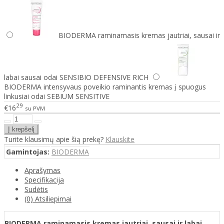
BIODERMA raminamasis kremas jautriai, sausai ir
labai sausai odai SENSIBIO DEFENSIVE RICH
BIODERMA intensyvaus poveikio raminantis kremas į spuogus
linkusiai odai SEBIUM SENSITIVE
29
€16
su PVM
Turite klausimų apie šią prekę?
Klauskite
Gamintojas:
BIODERMA
Aprašymas
Specifikacija
Sudėtis
(0) Atsiliepimai
BIODERMA raminamasis kremas jautriai, sausai ir labai