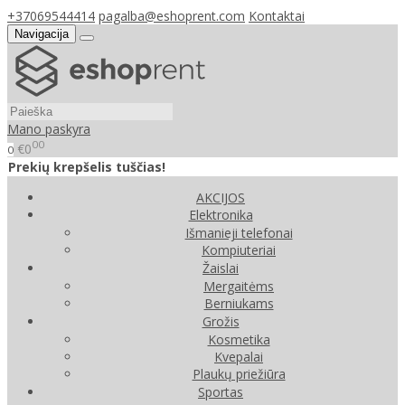
+37069544414
pagalba@eshoprent.com
Kontaktai
Navigacija
Mano paskyra
00
€0
0
Prekių krepšelis tuščias!
AKCIJOS
Elektronika
Išmanieji telefonai
Kompiuteriai
Žaislai
Mergaitėms
Berniukams
Grožis
Kosmetika
Kvepalai
Plaukų priežiūra
Sportas