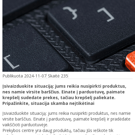
Publikuota 2024-11-07
Skaitė 235
Įsivaizduokite situaciją: jums reikia nusipirkti produktus,
nes namie virsite barščius. Einate į parduotuvę, paimate
krepšelį sudedate prekes, tačiau krepšelį paliekate.
Pripažinkite, situacija skamba neįtikėtinai
Įsivaizduokite situaciją: jums reikia nusipirkti produktus, nes namie
virsite barščius. Einate į parduotuvę, paimate krepšelį ir pradėdate
vaikščioti parduotuvėje.
Prekybos centre yra daug produktų, tačiau Jūs ieškote tik