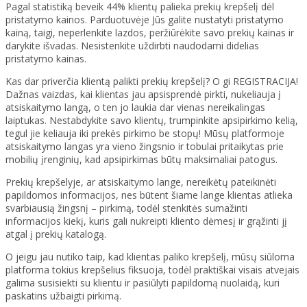
Pagal statistiką beveik 44% klientų palieka prekių krepšelį dėl
pristatymo kainos. Parduotuvėje Jūs galite nustatyti pristatymo
kainą, taigi, neperlenkite lazdos, peržiūrėkite savo prekių kainas ir
darykite išvadas. Nesistenkite uždirbti naudodami didelias
pristatymo kainas.
Kas dar priverčia klientą palikti prekių krepšelį? O gi REGISTRACIJA!
Dažnas vaizdas, kai klientas jau apsisprendė pirkti, nukeliauja į
atsiskaitymo langą, o ten jo laukia dar vienas nereikalingas
laiptukas. Nestabdykite savo klientų, trumpinkite apsipirkimo kelią,
tegul jie keliauja iki prekės pirkimo be stopų! Mūsų platformoje
atsiskaitymo langas yra vieno žingsnio ir tobulai pritaikytas prie
mobilių įrenginių, kad apsipirkimas būtų maksimaliai patogus.
Prekių krepšelyje, ar atsiskaitymo lange, nereikėtų pateikinėti
papildomos informacijos, nes būtent šiame lange klientas atlieka
svarbiausią žingsnį – pirkimą, todėl stenkitės sumažinti
informacijos kiekį, kuris gali nukreipti kliento dėmesį ir grąžinti jį
atgal į prekių katalogą.
O jeigu jau nutiko taip, kad klientas paliko krepšelį, mūsų siūloma
platforma tokius krepšelius fiksuoja, todėl praktiškai visais atvejais
galima susisiekti su klientu ir pasiūlyti papildomą nuolaidą, kuri
paskatins užbaigti pirkimą.