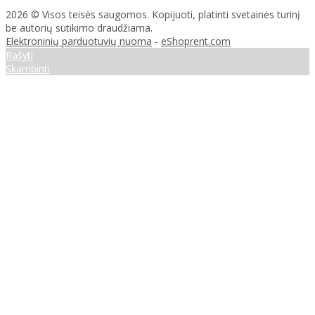
2026 © Visos teisės saugomos. Kopijuoti, platinti svetainės turinį
be autorių sutikimo draudžiama.
Elektroninių parduotuvių nuoma
-
eShoprent.com
Rašyti
Skambinti