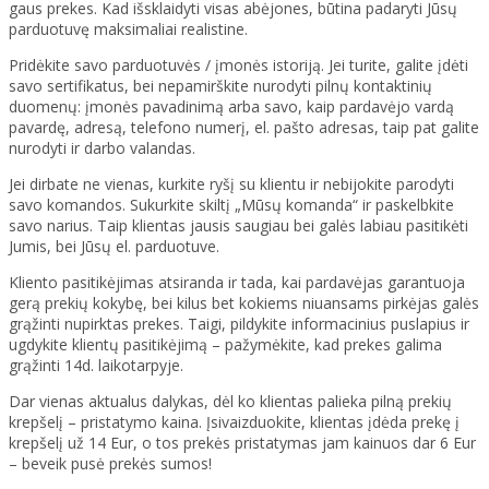
gaus prekes. Kad išsklaidyti visas abėjones, būtina padaryti Jūsų
parduotuvę maksimaliai realistine.
Pridėkite savo parduotuvės / įmonės istoriją. Jei turite, galite įdėti
savo sertifikatus, bei nepamirškite nurodyti pilnų kontaktinių
duomenų: įmonės pavadinimą arba savo, kaip pardavėjo vardą
pavardę, adresą, telefono numerį, el. pašto adresas, taip pat galite
nurodyti ir darbo valandas.
Jei dirbate ne vienas, kurkite ryšį su klientu ir nebijokite parodyti
savo komandos. Sukurkite skiltį „Mūsų komanda“ ir paskelbkite
savo narius. Taip klientas jausis saugiau bei galės labiau pasitikėti
Jumis, bei Jūsų el. parduotuve.
Kliento pasitikėjimas atsiranda ir tada, kai pardavėjas garantuoja
gerą prekių kokybę, bei kilus bet kokiems niuansams pirkėjas galės
grąžinti nupirktas prekes. Taigi, pildykite informacinius puslapius ir
ugdykite klientų pasitikėjimą – pažymėkite, kad prekes galima
grąžinti 14d. laikotarpyje.
Dar vienas aktualus dalykas, dėl ko klientas palieka pilną prekių
krepšelį – pristatymo kaina. Įsivaizduokite, klientas įdėda prekę į
krepšelį už 14 Eur, o tos prekės pristatymas jam kainuos dar 6 Eur
– beveik pusė prekės sumos!