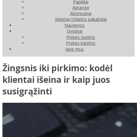
Papildai
Apranga
Aksesuarai
Maistas|Maisto pakaitalai
Naujienos
Gyvūnai
Prekės šunims
Prekės katėms
Apie mus
Žingsnis iki pirkimo: kodėl
klientai išeina ir kaip juos
susigrąžinti