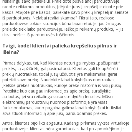
reikalingu savo patiekalui. Praleidote pusvalandį parduotuvėje,
radote reikiamus produktus, įdėjote juos į krepšelį ir einate prie
kasos. Atėjote prie kasos, paliekate savo prekių krepšelį ir išeinate
iš parduotuvės. Nelabai realiai skamba? Tikrai taip, realiose
parduotuvėse tokios situacijos būna labai retai. Jei jau žmogus
praleido tiek laiko parduotuvėje, ieškojo reikiamų produktų – jis
tikrai neišeis iš parduotuvės tuščiomis.
Taigi, kodėl klientai palieka krepšelius pilnus ir
išeina?
Pirmas dalykas, tai, kad klientas neturi galimybės „pačiupinėti“
prekės, ją apžiūrėti, gal pasimatuoti. Klientas gali tik apžiūrėti
prekių nuotraukas, todėl Jūsų užduotis yra maksimaliai gerai
pateikti savo prekę. Naudokite labai kokybiškas nuotraukas,
įkelkite prekės nuotraukas, kurioje prekė matoma iš visų pusių.
Pateikite kuo daugiau informacijos apie prekę, surašykite
atributus, jei yra reikalinga sukurkite dydžių lenteles. Mūsų
elektroninių parduotuvių nuomos platformoje yra visas
funkcionalumas, kurio pagalba galima labai kokybiškai ir tiksliai
atvaizduoti informaciją apie jūsų parduodamas prekes.
Antra, klientas bijo likti apgautu. Kadangi pirkimas vyksta virtualioje
parduotuvėje, klientas nėra garantuotas, kad po apmokėjimo jis