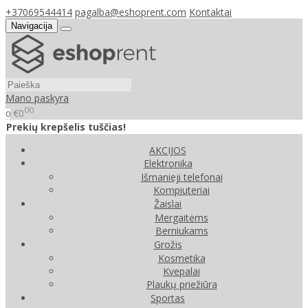
+37069544414
pagalba@eshoprent.com
Kontaktai
Navigacija
Mano paskyra
00
€0
0
Prekių krepšelis tuščias!
AKCIJOS
Elektronika
Išmanieji telefonai
Kompiuteriai
Žaislai
Mergaitėms
Berniukams
Grožis
Kosmetika
Kvepalai
Plaukų priežiūra
Sportas