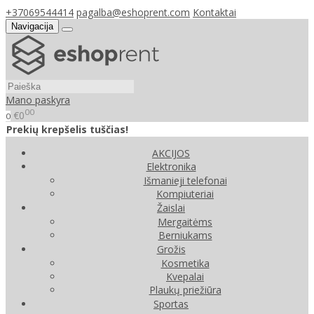
+37069544414
pagalba@eshoprent.com
Kontaktai
Navigacija
Mano paskyra
00
€0
0
Prekių krepšelis tuščias!
AKCIJOS
Elektronika
Išmanieji telefonai
Kompiuteriai
Žaislai
Mergaitėms
Berniukams
Grožis
Kosmetika
Kvepalai
Plaukų priežiūra
Sportas