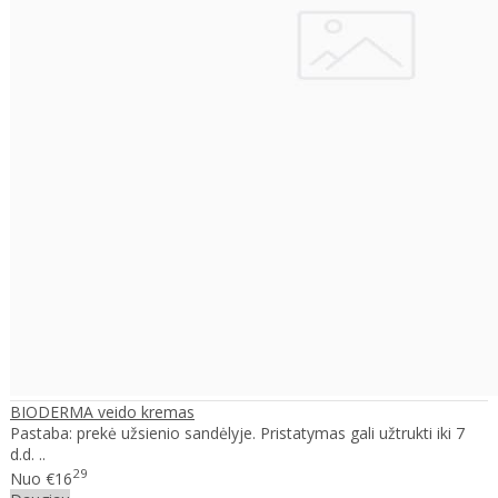
BIODERMA veido kremas
Pastaba: prekė užsienio sandėlyje. Pristatymas gali užtrukti iki 7
d.d. ..
29
Nuo
€16