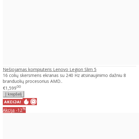
Nešiojamas kompiuteris Lenovo Legion Slim 5
16 colių skersmens ekranas su 240 Hz atsinaujinimo dažniu 8
branduolių procesorius AMD..
00
€1,599
%
Akcija
-12