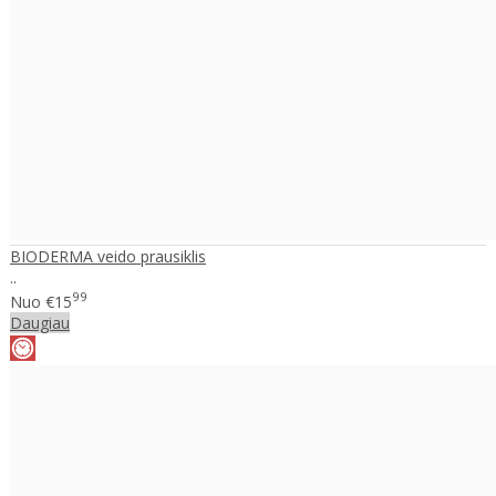
BIODERMA veido prausiklis
..
99
Nuo
€15
Daugiau