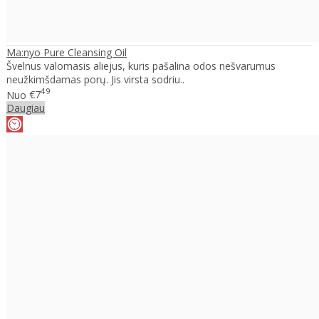
Ma:nyo Pure Cleansing Oil
Švelnus valomasis aliejus, kuris pašalina odos nešvarumus
neužkimšdamas porų. Jis virsta sodriu..
49
Nuo
€7
Daugiau