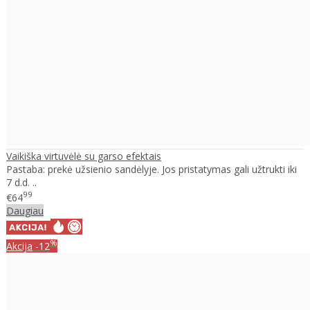
Vaikiška virtuvėlė su garso efektais
Pastaba: prekė užsienio sandėlyje. Jos pristatymas gali užtrukti iki
7 d.d. ..
99
€64
Daugiau
%
Akcija
-12