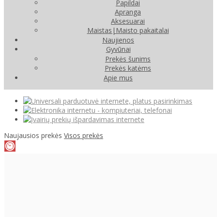
Papildai
Apranga
Aksesuarai
Maistas|Maisto pakaitalai
Naujienos
Gyvūnai
Prekės šunims
Prekės katėms
Apie mus
Naujausios prekės
Visos prekės