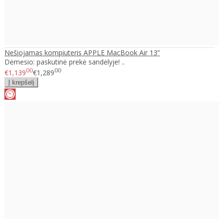
Nešiojamas kompiuteris APPLE MacBook Air 13”
Dėmesio: paskutinė prekė sandėlyje! ..
00
00
€1,139
€1,289